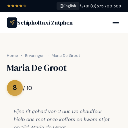
+31 (0)575 700 508
English
Schipholtaxi Zutphen
Home
›
Ervaringen
›
Maria De Groot
Maria De Groot
8
/ 10
Fijne rit gehad van 2 uur. De chauffeur
hielp ons met onze koffers en kwam stipt
op tijd. Maria de Groot